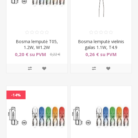
Bosma lemputė T05,
Bosma lemputė vielinis
1.2W, W1.2W
galas 1.1W, T4.9
0,20 € su PVM
0,26 € su PVM
0,22 €
su PVM
-14%