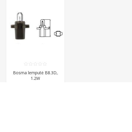
Bosma lemputė B8.3D,
1.2W
1,80 € su PVM