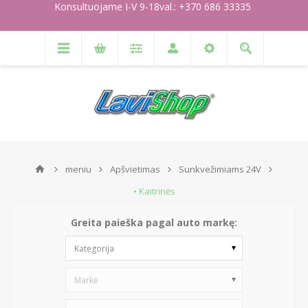
Konsultuojame I-V 9-18val.: +370 686 33335
meniu
Apšvietimas
Sunkvežimiams 24V
• Kaitrinės
Greita paieška pagal auto markę:
Kategorija
Markė