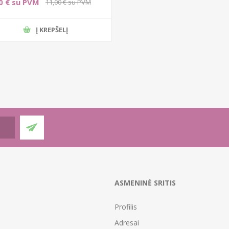
0 € su PVM
11,00 € su PVM
Į KREPŠELĮ
ASMENINĖ SRITIS
Profilis
Adresai