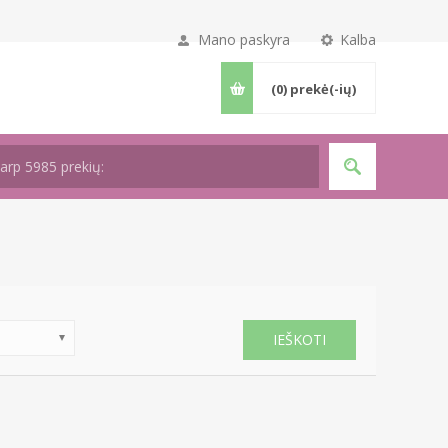
Mano paskyra
Kalba
(0)
prekė(-ių)
IEŠKOTI