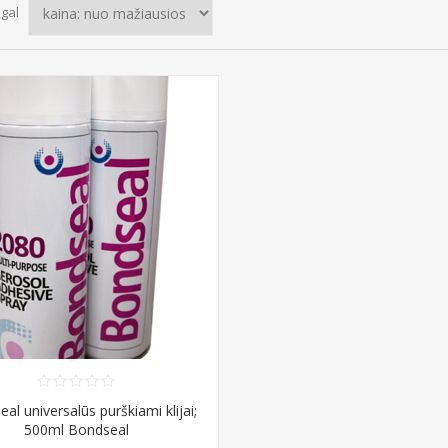
agal
al universalūs purškiami klijai;
500ml Bondseal