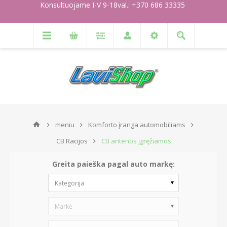
Konsultuojame I-V 9-18val.: +370 686 33335
meniu
Komforto įranga automobiliams
CB Racijos
CB antenos įgręžiamos
Greita paieška pagal auto markę:
Kategorija
Markė