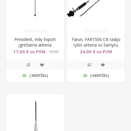
President, Indy Export
Farun, FAR1500 CB radijo
įgrežiama antena
ryšio antena su šarnyru,
150cm
17,00 € su PVM
24,00 € su PVM
23,00
€ su PVM
Į KREPŠELĮ
Į KREPŠELĮ