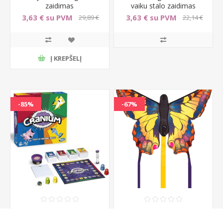
zaidimas
vaiku stalo zaidimas
3,63 € su PVM
3,63 € su PVM
29,89 €
22,14 €
su PVM
su PVM
Į KREPŠELĮ
-85%
-67%
Spalvingas stalo zaidimas
Aitvaras - drugelis