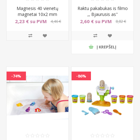
Magnesis 40 vienetų
Raktu pakabukas is filmo
magnetai 10x2 mm
,, Bjaurusis as''
diskiniai magnetai
2,23 € su PVM
2,60 € su PVM
4,46 €
8,82 €
apytiksl.
su PVM
su PVM
Į KREPŠELĮ
-74%
-86%