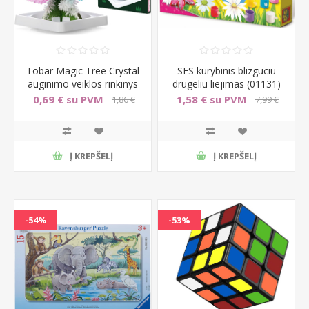
Tobar Magic Tree Crystal
SES kurybinis blizguciu
auginimo veiklos rinkinys
drugeliu liejimas (01131)
0,69 € su PVM
1,58 € su PVM
1,86 €
7,99 €
su PVM
su PVM
Į KREPŠELĮ
Į KREPŠELĮ
-54%
-53%