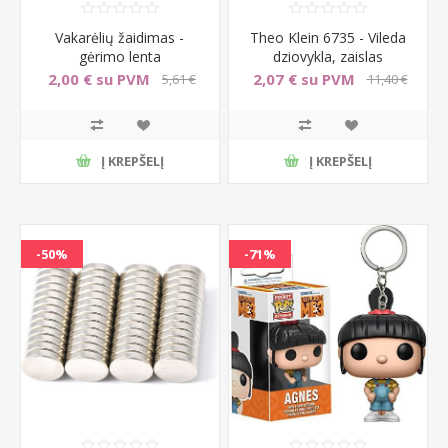
Vakarėlių žaidimas -
Theo Klein 6735 - Vileda
gėrimo lenta
dziovykla, zaislas
2,00 € su PVM
2,07 € su PVM
5,61 €
11,40 €
su PVM
su PVM
Į KREPŠELĮ
Į KREPŠELĮ
-50%
-71%