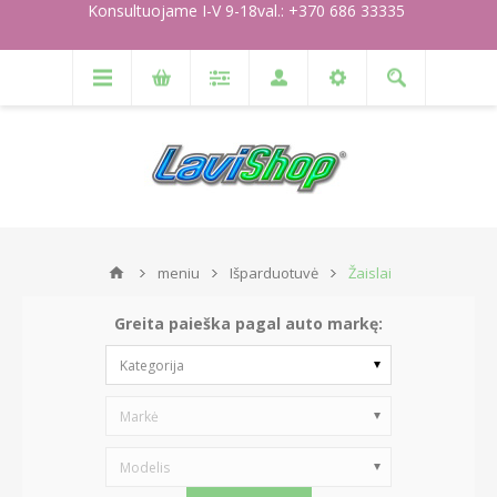
Konsultuojame I-V 9-18val.: +370 686 33335
meniu
Išparduotuvė
Žaislai
Greita paieška pagal auto markę:
Kategorija
Markė
Modelis