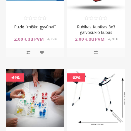
Puzlė "miško gyvūnai"
Rubikas Kubikas 3x3
galvosukio kubas
2,00 € su PVM
2,00 € su PVM
4,39 €
4,28 €
su PVM
su PVM
-64%
-82%