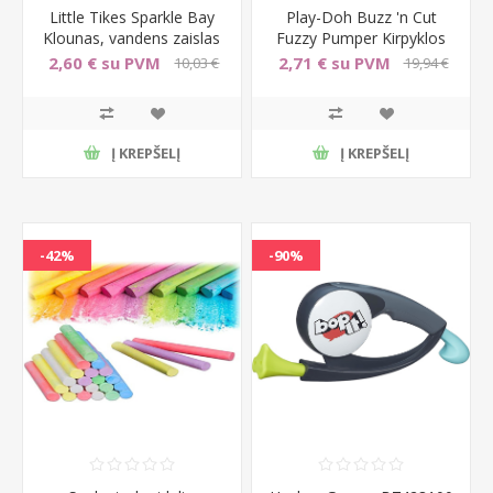
Little Tikes Sparkle Bay
Play-Doh Buzz 'n Cut
Klounas, vandens zaislas
Fuzzy Pumper Kirpyklos
su sviesos ir plaukimo
zaislas
2,60 € su PVM
2,71 € su PVM
10,03 €
19,94 €
funkcija
su PVM
su PVM
Į KREPŠELĮ
Į KREPŠELĮ
-42%
-90%