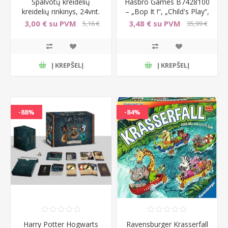
Spalvotų kreidelių
Hasbro Games B7428100
kreidelių rinkinys, 24vnt.
– „Bop It !“, „Child's Play“,
vokieciu leidimas
3,00 € su PVM
3,48 € su PVM
5,16 €
35,99 €
su PVM
su PVM
Į KREPŠELĮ
Į KREPŠELĮ
-88%
-84%
Harry Potter Hogwarts
Ravensburger Krasserfall