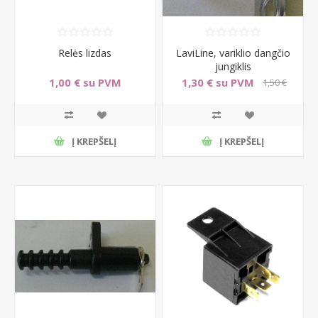
Relės lizdas
LaviLine, variklio dangčio
jungiklis
1,00 € su PVM
1,30 € su PVM
1,50 €
su PVM
Į KREPŠELĮ
Į KREPŠELĮ