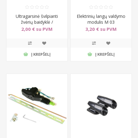
Ultragarsinė švilpianti
Elektrinių langų valdymo
žvėrių baidyklė /
modulis M 03
ultragarinis švilpukas
2,00 € su PVM
3,20 € su PVM
Į KREPŠELĮ
Į KREPŠELĮ