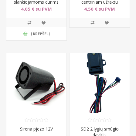
slankiojamoms durims
centriniam užraktu
4,05 € su PVM
4,50 € su PVM
Į KREPŠELĮ
Sirena pjezo 12V
SD2 2 lygių smūgio
daviklis