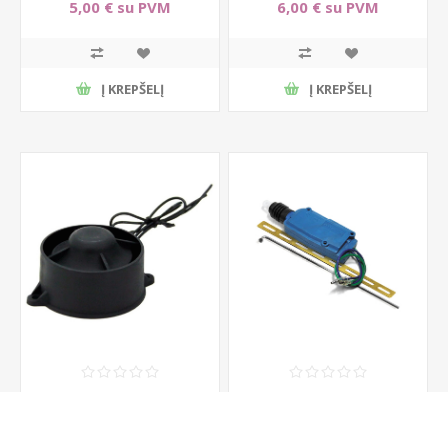
lietuviškoms
5,00 € su PVM
6,00 € su PVM
signalizacijoms
Į KREPŠELĮ
Į KREPŠELĮ
H11, garsiakalbio tipo
S 2802 varikliukas
sirena automobilių
centriniam užraktui
signalizacijoms
6,00 € su PVM
6,50 € su PVM