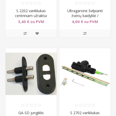
S 2202 varikliukas
Ultragarsinė švilpianti
centriniam užraktui
žvėrių baidyklė /
ultragarinis švilpukas e
3,40 € su PVM
4,00 € su PVM
GA-SD jungiklis
S 2702 varikliukas