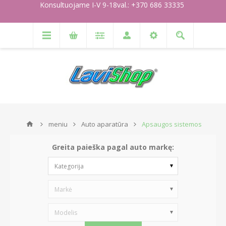
Konsultuojame I-V 9-18val.: +370 686 33335
meniu
Auto aparatūra
Apsaugos sistemos
Greita paieška pagal auto markę:
Kategorija
Markė
Modelis