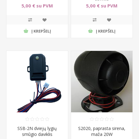
5,00 € su PVM
5,00 € su PVM
Į KREPŠELĮ
Į KREPŠELĮ
SSB-2N dviejų lygių
S2020, paprasta sirena,
smūgio daviklis
maža 20W