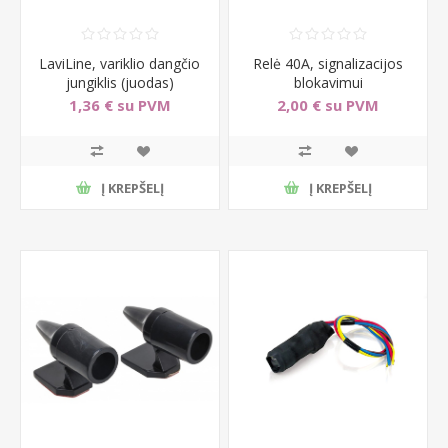
LaviLine, variklio dangčio
Relė 40A, signalizacijos
jungiklis (juodas)
blokavimui
1,36 € su PVM
2,00 € su PVM
Į KREPŠELĮ
Į KREPŠELĮ