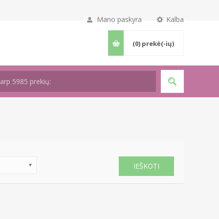
Mano paskyra
Kalba
(0)
prekė(-ių)
IEŠKOTI