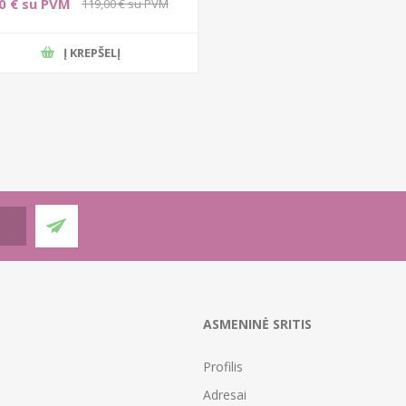
0 € su PVM
119,00 € su PVM
Į KREPŠELĮ
ASMENINĖ SRITIS
Profilis
Adresai