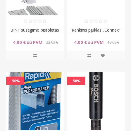
3IN1 susegimo pistoletas
Rankinis pjuklas „Connex“
4,00 € su PVM
4,00 € su PVM
22,03 €
18,00 €
su PVM
su PVM
-50%
-50%