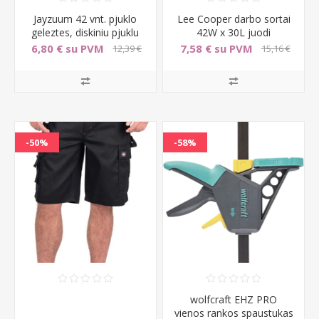
Jayzuum 42 vnt. pjuklo
Lee Cooper darbo sortai
geleztes, diskiniu pjuklu
42W x 30L juodi
rinkinys, skirtas
6,80 € su PVM
7,58 € su PVM
12,39 €
15,16 €
su PVM
su PVM
-50%
-58%
wolfcraft EHZ PRO
vienos rankos spaustukas