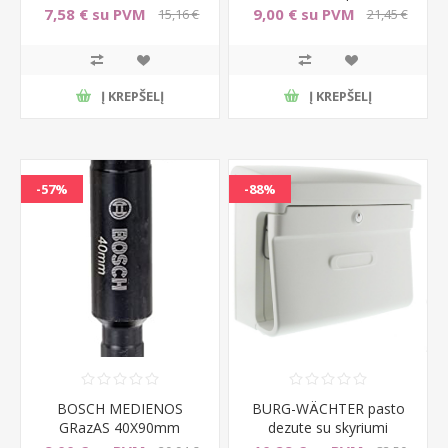
100/300 mm I 3031000 I
7,58 € su PVM
9,00 € su PVM
15,16 €
21,45 €
su PVM
su PVM
Į KREPŠELĮ
Į KREPŠELĮ
-57%
-88%
BOSCH MEDIENOS
BURG-WÄCHTER pasto
GRazAS 40X90mm
dezute su skyriumi
2608577019
laikrasciams, matine