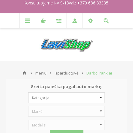
Konsultuojame I-V 9-18val.: +370 686 33335
meniu
Išparduotuvė
Darbo įrankiai
Greita paieška pagal auto markę:
Kategorija
Markė
Modelis