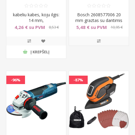
kabeliu kabes, koju ilgis:
Bosch 2608577006 20
14 mm,
mm graztas su dantimis
4,26 € su PVM
5,48 € su PVM
8,53 €
10,95 €
su PVM
su PVM
Į KREPŠELĮ
-96%
-87%