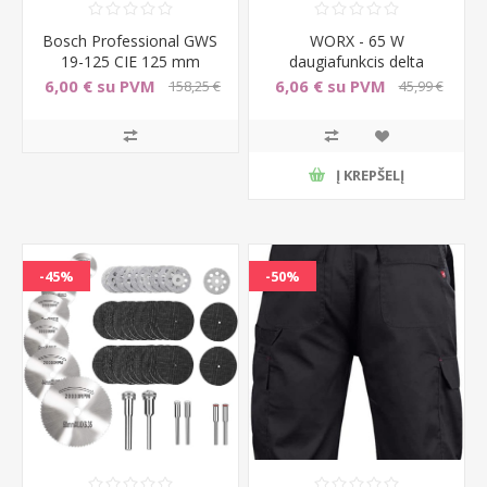
Bosch Professional GWS
WORX - 65 W
19-125 CIE 125 mm
daugiafunkcis delta
kampinis slifuoklis (1900
slifuoklis - Aukstas
6,00 € su PVM
6,06 € su PVM
158,25 €
45,99 €
medziagu pasalinimas is
su PVM
su PVM
medienos - Greito
abrazyvinio tvirtinimo
sistema - Apsaugine nuo
Į KREPŠELĮ
dulkiu s
-45%
-50%