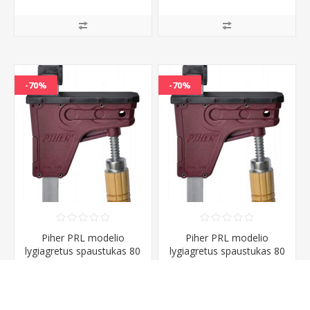
€ su PVM
€ su PVM
-70%
-70%
Piher PRL modelio
Piher PRL modelio
lygiagretus spaustukas 80
lygiagretus spaustukas 80
cm darbinis ilgis
cm darbinis ilgis
11,08 € su PVM
11,08 € su PVM
36,67
36,67
€ su PVM
€ su PVM