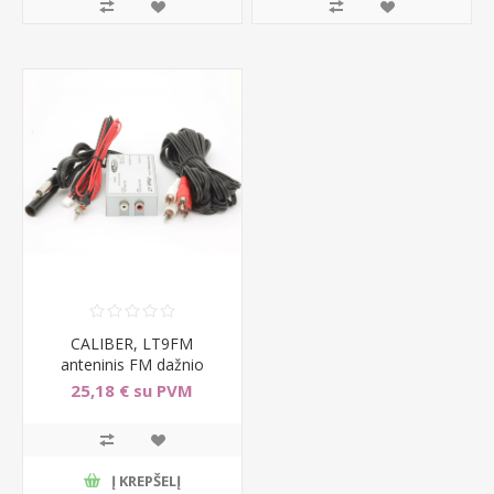
CALIBER, LT9FM
anteninis FM dažnio
siųstuvas - moduliatorius
25,18 € su PVM
Į KREPŠELĮ