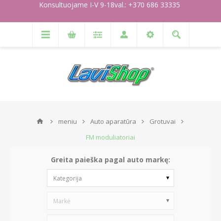
Konsultuojame I-V 9-18val.: +370 686 33335
meniu
Auto aparatūra
Grotuvai
FM moduliatoriai
Greita paieška pagal auto markę:
Kategorija
Markė