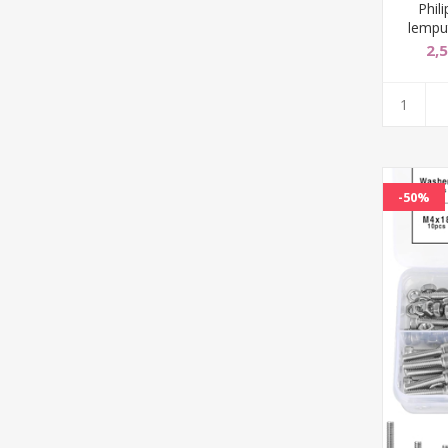
Phil
lempu
2,
-50%