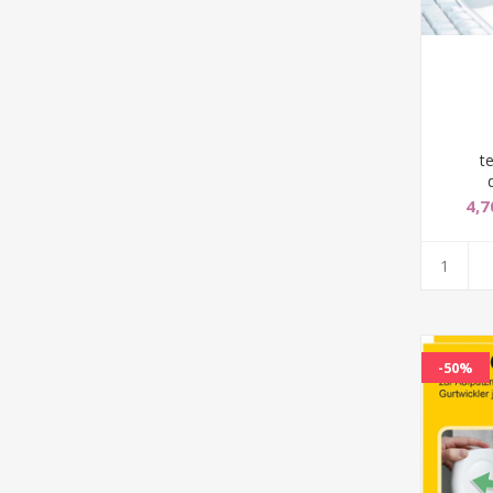
t
4,7
-50%