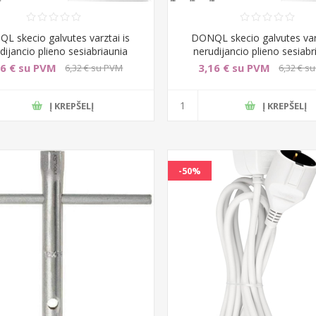
L skecio galvutes varztai is
DONQL skecio galvutes varz
dijancio plieno sesiabriaunia
nerudijancio plieno sesiabr
16 € su PVM
3,16 € su PVM
6,32 € su PVM
6,32 € s
Į KREPŠELĮ
Į KREPŠELĮ
-50%