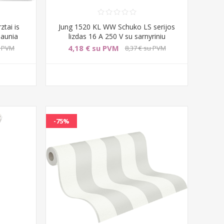
tai is
Jung 1520 KL WW Schuko LS serijos
iaunia
lizdas 16 A 250 V su sarnyriniu
4,18 € su PVM
u PVM
8,37 € su PVM
-75%