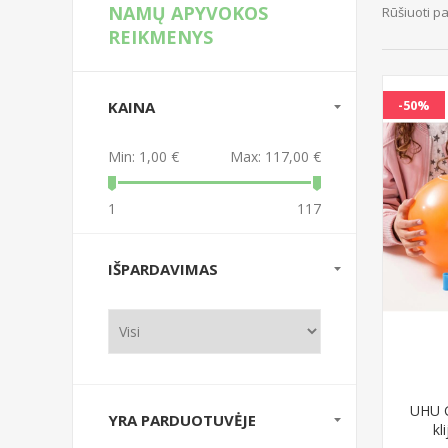
NAMŲ APYVOKOS
Rūšiuoti p
REIKMENYS
-50%
KAINA
Min:
1,00 €
Max:
117,00 €
1
117
IŠPARDAVIMAS
UHU G
YRA PARDUOTUVĖJE
kl