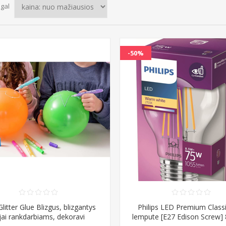
agal
-50%
litter Glue Blizgus, blizgantys
Philips LED Premium Class
ijai rankdarbiams, dekoravi
lempute [E27 Edison Screw] 