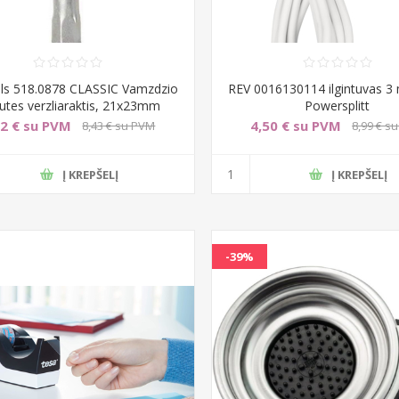
ls 518.0878 CLASSIC Vamzdzio
REV 0016130114 ilgintuvas 3 
utes verzliaraktis, 21x23mm
Powersplitt
22 € su PVM
4,50 € su PVM
8,43 € su PVM
8,99 € s
Į KREPŠELĮ
Į KREPŠELĮ
-39%