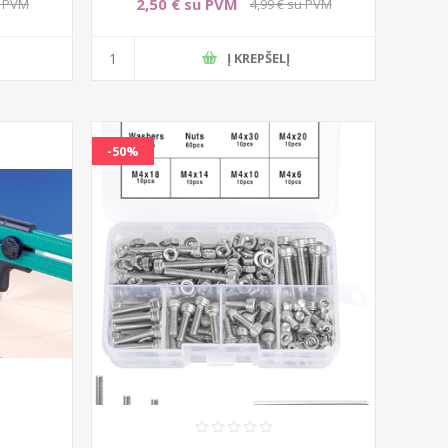
2,50 € su PVM
u PVM
4,99 € su PVM
Į KREPŠELĮ
-50%