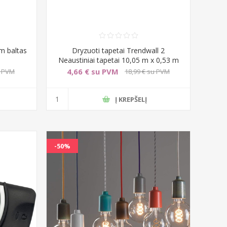
m baltas
Dryzuoti tapetai Trendwall 2
Neaustiniai tapetai 10,05 m x 0,53 m
4,66 € su PVM
u PVM
18,99 € su PVM
Į KREPŠELĮ
-50%