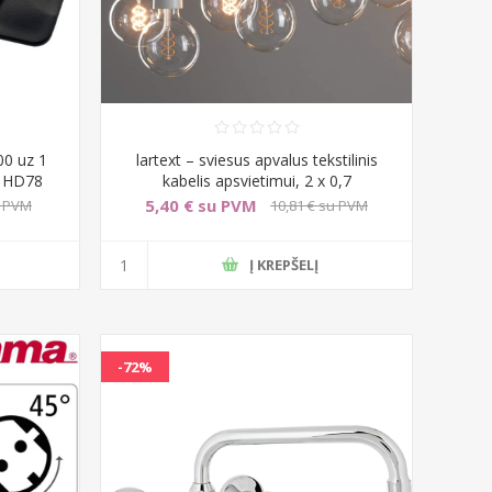
00 uz 1
lartext – sviesus apvalus tekstilinis
e HD78
kabelis apsvietimui, 2 x 0,7
5,40 € su PVM
u PVM
10,81 € su PVM
Į KREPŠELĮ
-72%