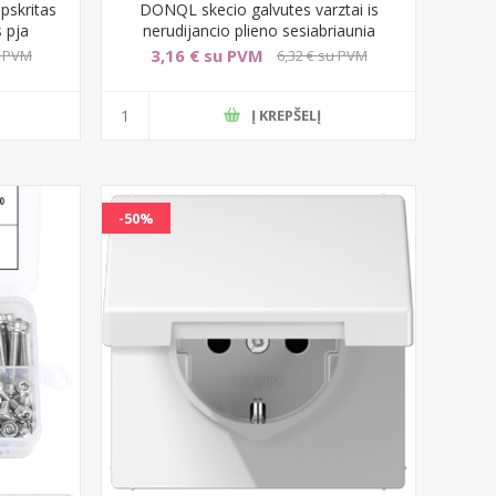
pskritas
DONQL skecio galvutes varztai is
s pja
nerudijancio plieno sesiabriaunia
3,16 € su PVM
u PVM
6,32 € su PVM
Į KREPŠELĮ
-50%