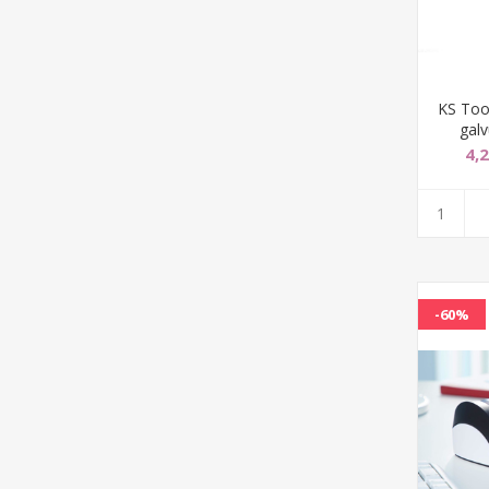
KS Too
galv
4,
-60%