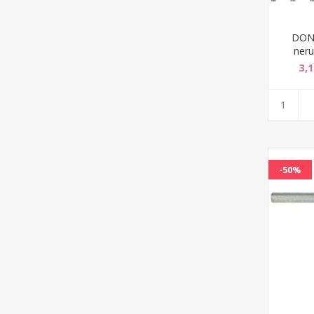
DONQ
neru
3,
-50%