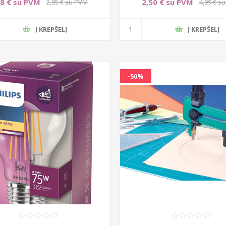
48 € su PVM
2,50 € su PVM
2,95 € su PVM
4,99 € s
Į KREPŠELĮ
Į KREPŠELĮ
-50%