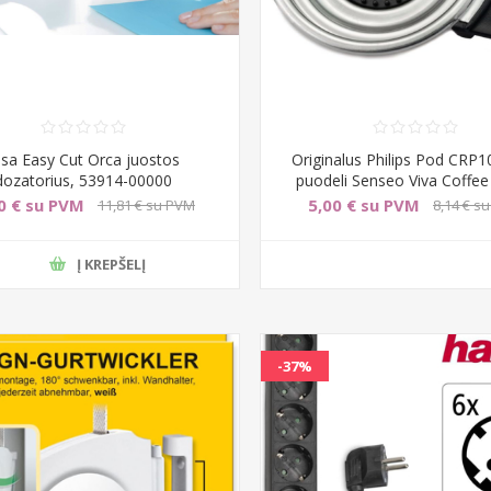
esa Easy Cut Orca juostos
Originalus Philips Pod CRP1
dozatorius, 53914-00000
puodeli Senseo Viva Coffe
0 € su PVM
5,00 € su PVM
11,81 € su PVM
8,14 € s
Į KREPŠELĮ
-37%