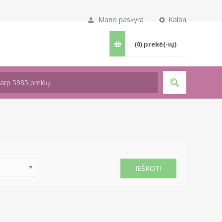
Mano paskyra
Kalba
(0)
prekė(-ių)
IEŠKOTI