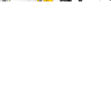
enberg, zaliuzem mini suktuvas,
„Hama 6 skyliu maitinimo prai
sraigtas, baltas, 50156
2 € su PVM
5,96 € su PVM
10,85 € su PVM
9,49 € s
Į KREPŠELĮ