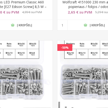
ips LED Premium Classic A60
Wolfcraft 4151000 230 mm a
te [E27 Edison Screw] 8,5 W –
popieriaus / folijos / odo
50 € su PVM
2,65 € su PVM
4,99 € su PVM
5,29 € s
Į KREPŠELĮ
Į KREPŠELĮ
-50%