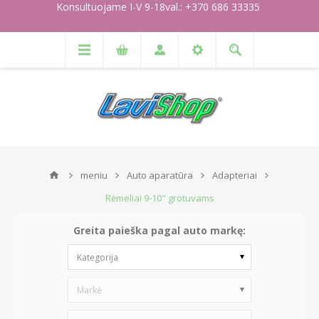
Konsultuojame I-V 9-18val.: +370 686 33335
meniu
Auto aparatūra
Adapteriai
Rėmeliai 9-10" grotuvams
Greita paieška pagal auto markę:
Kategorija
Markė