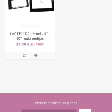
LACTF11D9, rėmelis 9"–
10" multimedijos
grotuvams Citroen, Fiat,
37,00 € su PVM
Pe
Prenumeruokite naujienas