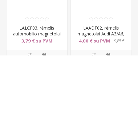
LALCF03, rėmelis
LAADF02, rėmelis
automobilio magnetolai
magnetolai Audi A3/A6,
Lancia Ypsilon (1999-
SEAT Leon/Toledo
3,79 € su PVM
4,00 € su PVM
9,85 €
2003
su PVM
Į KREPŠELĮ
Į KREPŠELĮ
-42%