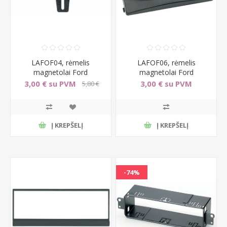
LAFOF04, rėmelis
LAFOF06, rėmelis
magnetolai Ford
magnetolai Ford
Cougar/Fiesta/Galaxy/Focus/Monde
Escort/Orion/Transit/Scorpio,
3,00 € su PVM
3,00 € su PVM
5,80 €
Ma
su PVM
Į KREPŠELĮ
Į KREPŠELĮ
-74%