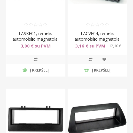
LASKF01, rėmelis
LACVF04, rėmelis
automobilio magnetolai
automobilio magnetolai
Skoda Fabia (1999-2006)
ChevroletDaewoo
3,00 € su PVM
3,16 € su PVM
12,10 €
Lanos/Nub
su PVM
Į KREPŠELĮ
Į KREPŠELĮ