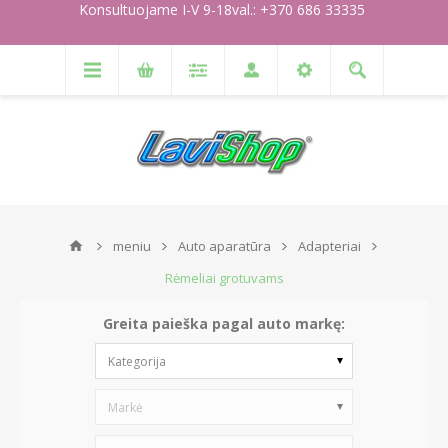
Konsultuojame I-V 9-18val.: +370 686 33335
meniu
Auto aparatūra
Adapteriai
Rėmeliai grotuvams
Greita paieška pagal auto markę:
Kategorija
Markė