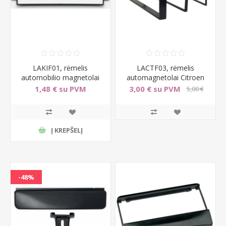
LAKIF01, rėmelis
LACTF03, rėmelis
automobilio magnetolai
automagnetolai Citroen
KIA Rio/Clarus/Carens
C2/C3, Peugeot 307/1007
1,48 € su PVM
3,00 € su PVM
5,00 €
su PVM
Į KREPŠELĮ
-48%