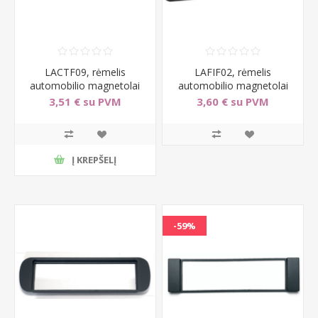
LACTF09, rėmelis
LAFIF02, rėmelis
automobilio magnetolai
automobilio magnetolai
Citroen Xantia (1998-
Fiat Brava/Bravo/Marea
3,51 € su PVM
3,60 € su PVM
2001
Į KREPŠELĮ
-59%