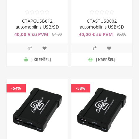
CTAPGUSB012
CTASTUSB002
automobilnis USB/SD
automobilinis USB/SD
adapteris Peugeot 107
adapteris SEAT (nuo
40,00 € su PVM
40,00 € su PVM
84,00
95,00
2005)
€ su PVM
€ su PVM
Į KREPŠELĮ
Į KREPŠELĮ
-54%
-58%