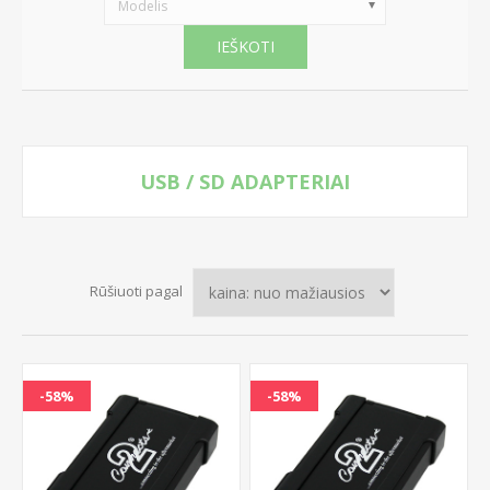
Modelis
IEŠKOTI
USB / SD ADAPTERIAI
Rūšiuoti pagal
-58%
-58%