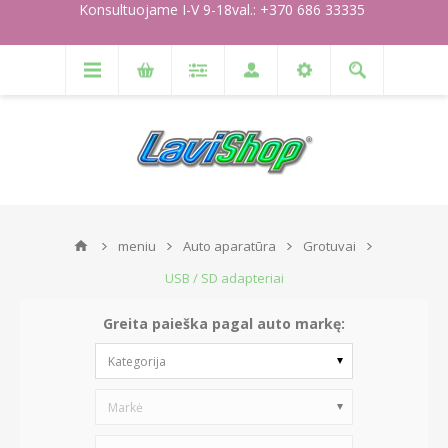
Konsultuojame I-V 9-18val.: +370 686 33335
meniu
Auto aparatūra
Grotuvai
USB / SD adapteriai
Greita paieška pagal auto markę:
Kategorija
Markė