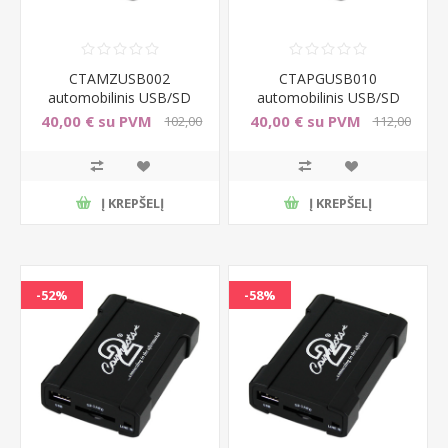
CTAMZUSB002
CTAPGUSB010
automobilinis USB/SD
automobilinis USB/SD
adapteris Mazda
adapteris Peugeot
40,00 € su PVM
40,00 € su PVM
102,00
112,00
3/5/6/CX-7 2009>
206/307/807
€ su PVM
€ su PVM
Į KREPŠELĮ
Į KREPŠELĮ
-52%
-58%