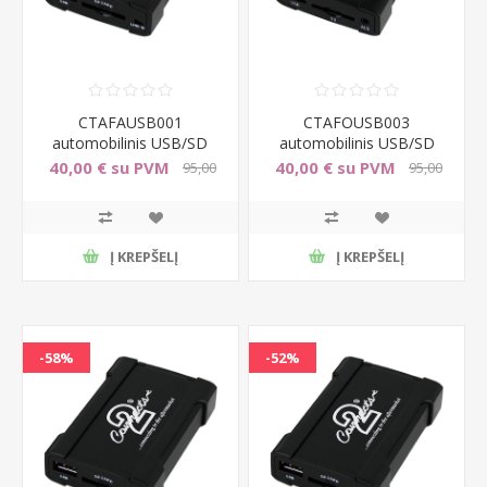
CTAFAUSB001
CTAFOUSB003
automobilinis USB/SD
automobilinis USB/SD
adapteris Fiat
adapteris Ford (iki 2004)
40,00 € su PVM
40,00 € su PVM
95,00
95,00
€ su PVM
€ su PVM
Į KREPŠELĮ
Į KREPŠELĮ
-58%
-52%