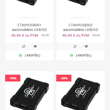
CTAHYUSB001
CTAHYUSB002
automobilinis USB/SD
automobilinis USB/SD
adapteris Hyundai (8-pin)
adapteris Hyundai (13-
40,00 € su PVM
40,00 € su PVM
95,00
84,00
pin)
€ su PVM
€ su PVM
Į KREPŠELĮ
Į KREPŠELĮ
-58%
-58%