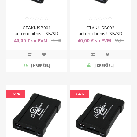
CTAKIUSB001
CTAKIUSB002
automobilinis USB/SD
automobilinis USB/SD
adapteris Kia (8-pin)
adapteris Kia (13-pin)
40,00 € su PVM
40,00 € su PVM
95,00
95,00
€ su PVM
€ su PVM
Į KREPŠELĮ
Į KREPŠELĮ
-61%
-64%