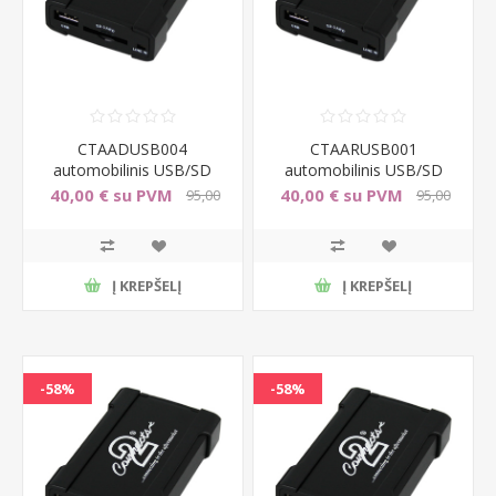
CTAADUSB004
CTAARUSB001
automobilinis USB/SD
automobilinis USB/SD
adapteris Audi
adapteris Alfa Romeo
40,00 € su PVM
40,00 € su PVM
95,00
95,00
A2/A3/A4/TT 05>
147/156/157
€ su PVM
€ su PVM
Į KREPŠELĮ
Į KREPŠELĮ
-58%
-58%