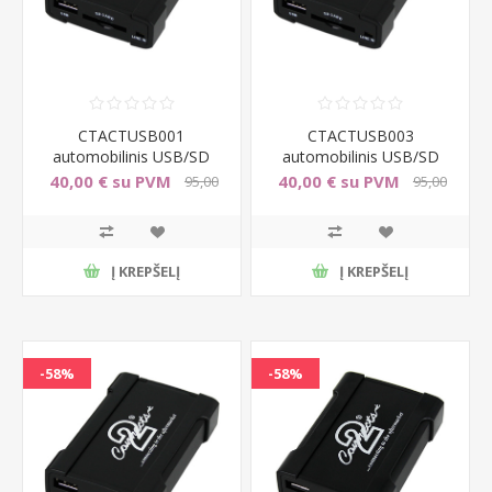
CTACTUSB001
CTACTUSB003
automobilinis USB/SD
automobilinis USB/SD
adapteris Citroen RD3
adapteris Citroen C1 (nuo
40,00 € su PVM
40,00 € su PVM
95,00
95,00
2005)
€ su PVM
€ su PVM
Į KREPŠELĮ
Į KREPŠELĮ
-58%
-58%