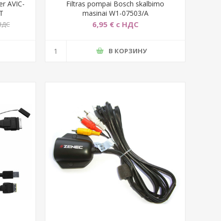
er AVIC-
Filtras pompai Bosch skalbimo
BT
masinai W1-07503/A
6,95 € с НДС
 НДС
В КОРЗИНУ