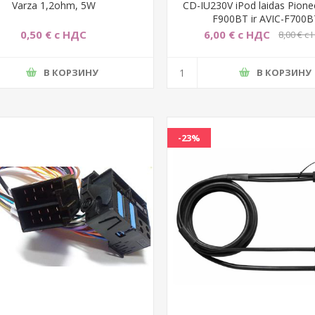
Varza 1,2ohm, 5W
CD-IU230V iPod laidas Pione
F900BT ir AVIC-F700
0,50 € с НДС
6,00 € с НДС
8,00 € с
В КОРЗИНУ
В КОРЗИНУ
-23%