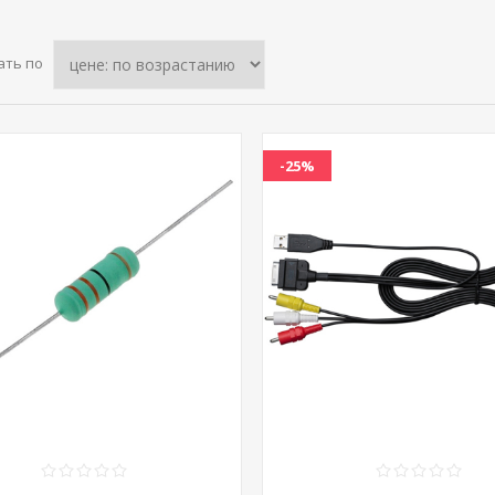
ать по
-25%