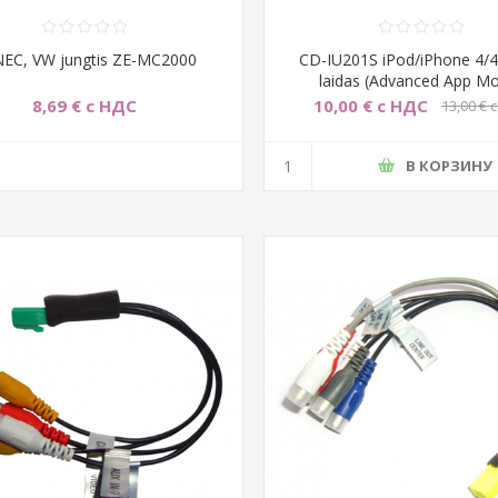
EC, VW jungtis ZE-MC2000
CD-IU201S iPod/iPhone 4/
laidas (Advanced App M
8,69 € с НДС
10,00 € с НДС
13,00 € 
В КОРЗИНУ