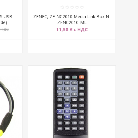
4S USB
ZENEC, ZE-NC2010 Media Link Box N-
ode)
ZENC2010-ML
11,58 € с НДС
с НДС