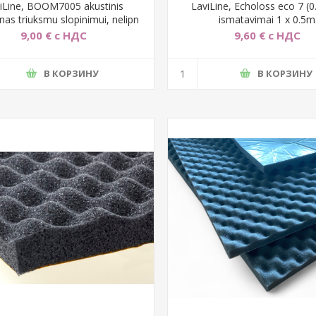
iLine, BOOM7005 akustinis
LaviLine, Echoloss eco 7 (0
nas triuksmu slopinimui, nelipn
ismatavimai 1 x 0.5m
9,00 € с НДС
9,60 € с НДС
В КОРЗИНУ
В КОРЗИНУ