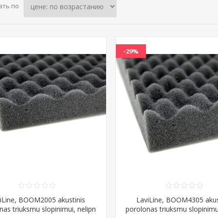
ать по
-29%
iLine, BOOM2005 akustinis
LaviLine, BOOM4305 akus
nas triuksmu slopinimui, nelipn
porolonas triuksmu slopinimui