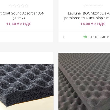
nt Coat Sound Absorber 35N
LaviLine, BOOM2010L akus
(0.3m2)
porolonas triuksmu slopinimu
11,60 € с НДС
14,00 € с НДС
В КОРЗИНУ