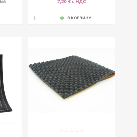
7,20 € с НДС
 НДС
В КОРЗИНУ